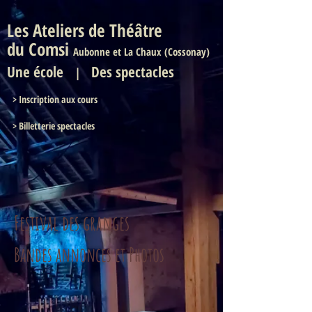
Les Ateliers de Théâtre
du Comsi
Aubonne et La Chaux (Cossonay)
Une
école
Des spectacles
|
>
Inscription aux cours
> Billetterie spectacles
Festival des granges
Bandes annonces et Photos