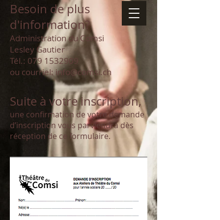
Besoin de plus
d'information?
Administration du Comsi
Lesley Gautier
Tél.:
079 1532909
ou courriel:
info@comsi.ch
Suite à votre inscription,
une confirmation de votre demande
d’inscription vous parviendra dès
réception de ce formulaire.