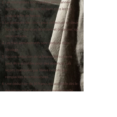
Les inscriptions sont valables pour l’année
scolaire et l’écolage est dû dans tous les cas
jusqu’à la fin de l’année.
Le paiement des cours peut s’effectuer en deux
fois, à la fin des mois d'octobre et de janvier, ou
selon entente.
Les frais administratifs sont compris dans
l’écolage.
Aucune réduction de la finance de cours ne
peut être accordée pour des absences. Les
leçons manquées par l’élève ne sont pas
remplacées ni remboursées.
Une déduction de 50 francs est accordée dès le
deuxième enfant inscrit d’une même famille.
Les participants sont eux-mêmes responsables
de leurs couvertures d’assurances (RC et
Accident).