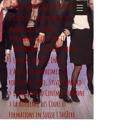
> Ecole Catholique du Valentin
> Collectif professionnel des
animateurs de théâtre
>
La charte du collectif TT.
> Photographe: Sylvain Chabloz
> Interne creative Inetis
> Atelier de graphisme: la
rousseur de vivre, Sylvie Bongard
>
Les Ateliers du Cinéma: Aubonne
>
La Référence des Cours et
Formations en Suisse | Théâtre
> La Commanderie