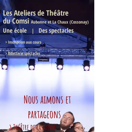
Les Ateliers de Théâtre
du Comsi
Aubonne et La Chaux (Cossonay)
Une
école
Des spectacles
|
>
Inscription aux cours
> Billetterie spectacles
Nous aimons et
partageons
..
> Théâtre de la Ruelle