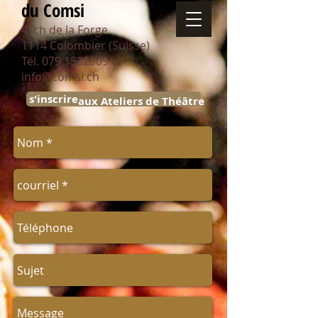
du Comsi
4, ch de la Forge
1114 Colombier (Suisse)
Tél.
079 1532909
info@comsi.ch
s'inscrire
aux Ateliers de Théâtre