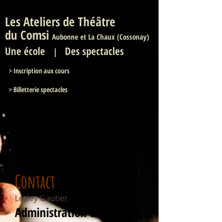
Les Ateliers de Théâtre
du Comsi
Aubonne et La Chaux (Cossonay)
Une
école
Des spectacles
|
>
Inscription aux cours
> Billetterie spectacles
Contact
Lesley Gautier
Administration du Théâtre