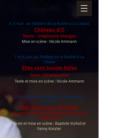
4, 5 mai au Théâtre de la Ruelle à La Chaux
Château d'O
Texte : Stéphanie Mangez
Mise en scène : Nicole Ammann
7 et 8 juin au Théâtre de la Ruelle à La
Chaux
Elles sont toutes folle
s
Texte : Sylvaine Jaoui
Texte et mise en scène : Nicole Ammann
15 et 16 juin à la salle de l'Esplanade à
Aubonne
Des sorcières à Zermatt
Librement inspiré de Sacrées sorcières de
Roald Dahl
Texte et mise en scène : Baptiste Vurlod et
Fanny Künzler