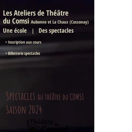
Les Ateliers de Théâtre
du Comsi
Aubonne et La Chaux (Cossonay)
Une
école
Des spectacles
|
>
Inscription aux cours
> Billetterie spectacles
Spectacles
du théâtre du COMSI
Saison 2024