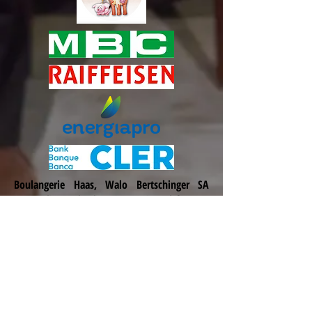
Boulangerie Haas, Walo Bertschinger SA
Romandie, Zurbuchen SA, caisse d'épargne
de Cossonay, Garage de Cuarnens
Atelier Z construction bois SA, TCS Vaud
(www.tcs-vd.ch), CEDC (caisse d'épargne de
Cossonay)
Les communes de :