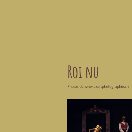
Roi nu
Photos de
www.azartphotographie.ch